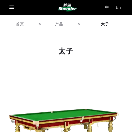
中
En
>
>
首页
产品
太子
太子